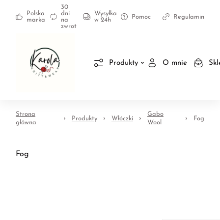
30
Polska
dni
Wysyłka
Pomoc
Regulamin
marka
na
w 24h
zwrot
Produkty
O mnie
Skl
Strona
Gabo
Produkty
Włóczki
Fog
główna
Wool
Fog