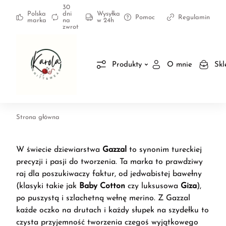
30
Polska
dni
Wysyłka
Pomoc
Regulamin
marka
na
w 24h
zwrot
Produkty
O mnie
Skl
Strona główna
W świecie dziewiarstwa
Gazzal
to synonim tureckiej
precyzji i pasji do tworzenia. Ta marka to prawdziwy
raj dla poszukiwaczy faktur, od jedwabistej bawełny
(klasyki takie jak
Baby Cotton
czy luksusowa
Giza
),
po puszystą i szlachetną wełnę merino. Z Gazzal
każde oczko na drutach i każdy słupek na szydełku to
czysta przyjemność tworzenia czegoś wyjątkowego