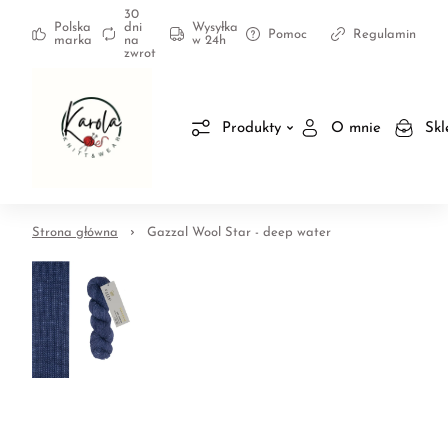
30
Polska
dni
Wysyłka
Pomoc
Regulamin
marka
na
w 24h
zwrot
Produkty
O mnie
Skl
Strona główna
Gazzal Wool Star - deep water