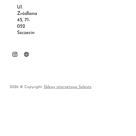
Ul.
Źródlana
45, 71-
052
Szczecin
2026 © Copyright.
Sklepy internetowe Selesto