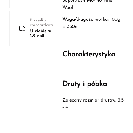
Superwash Merino Fine
Wool
Waga/długość motka: 100g
Przesyłka
standardowa
= 350m
U ciebie w
1-2 dni!
Charakterystyka
Druty i póbka
Zalecany rozmiar drutów: 3,5
- 4