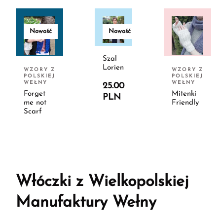
Nowość
Nowość
Szal
Lorien
WZORY Z
WZORY Z
POLSKIEJ
POLSKIEJ
WEŁNY
WEŁNY
25.00
Forget
Mitenki
PLN
me not
Friendly
Scarf
Włóczki z Wielkopolskiej
Manufaktury Wełny