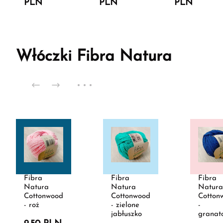
PLN
PLN
PLN
Włóczki Fibra Natura
Fibra
Fibra
Fibra
Natura
Natura
Natura
Cottonwood
Cottonwood
Cotton
- roż
- zielone
-
jabłuszko
granat