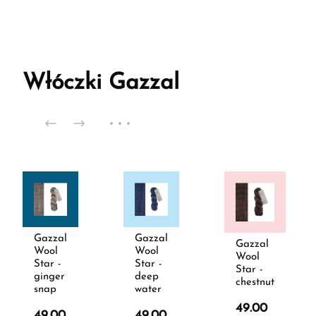
Włóczki Gazzal
Gazzal
Gazzal
Gazzal
Wool
Wool
Wool
Star -
Star -
Star -
ginger
deep
chestnut
snap
water
49.00
49.00
49.00