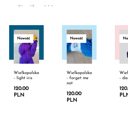
Nowość
Nowość
No
Wielkopolska
Wielkopolska
Wiel
- light iris
- forget me
- dar
not
120.00
120
120.00
PLN
PL
PLN