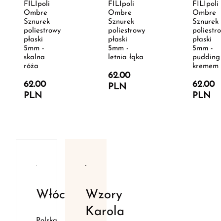
FILIpoli
FILIpoli
FILIpoli
Ombre
Ombre
Ombre
Sznurek
Sznurek
Sznurek
poliestrowy
poliestrowy
poliestr
płaski
płaski
płaski
5mm -
5mm -
5mm -
skalna
letnia łąka
pudding
róża
kremem
62.00
62.00
62.00
PLN
PLN
PLN
Włóczki
Wzory
Karola
Polska