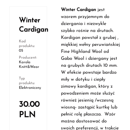
Winter Cardigan
jest
wzorem przyjemnym do
Winter
dziergania i niezwykle
Cardigan
szybko rośnie na drutach.
Kardigan powstał z grubej ,
Kod
miękkiej wełny peruwiańskiej
produktu:
05
Fine Highland Wool od
Producent:
Gabo Wool i dziergany jest
Karola
na grubych drutach 10 mm.
Knitt&Wear
W efekcie powstaje bardzo
Typ
miły w dotyku i ciepły
produktu:
zimowy kardigan, który z
Elektroniczny
powodzeniem może służyć
również jesienią /wczesną
30.00
wiosną- zastąpić kurtkę lub
PLN
pełnić rolę płaszcza. Wzór
można dostosować do
swoich preferencji, w trakcie