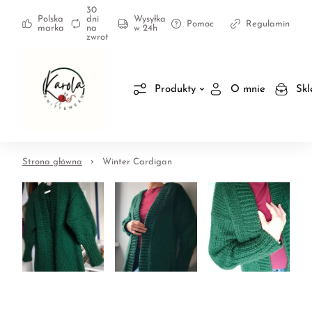
30
Polska
dni
Wysyłka
Pomoc
Regulamin
marka
na
w 24h
zwrot
Produkty
O mnie
Skl
Strona główna
Winter Cardigan