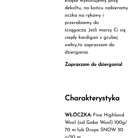
etapie wykonujemy plisę
dekoltu, na końcu nabieramy
oczka na rękawy i
przerabiamy do
ściągacza. Jeśli marzy Ci się
ciepły kardigan z grubej
wełny,to zapraszam do
dziergania.
Zapraszam do dziergania!
Charakterystyka
WŁÓCZKA:
Fine Highland
Wool (od Gabo Wool) 100g/
70 m lub Drops SNOW 50
g/50 m