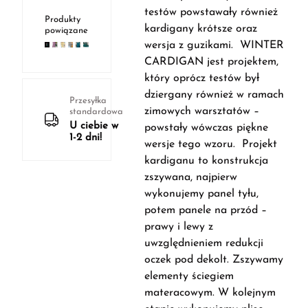
testów powstawały również
Produkty
kardigany krótsze oraz
powiązane
wersja z guzikami. WINTER
CARDIGAN jest projektem,
który oprócz testów był
dziergany również w ramach
Przesyłka
zimowych warsztatów –
standardowa
U ciebie w
powstały wówczas piękne
1-2 dni!
wersje tego wzoru. Projekt
kardiganu to konstrukcja
zszywana, najpierw
wykonujemy panel tyłu,
potem panele na przód –
prawy i lewy z
uwzględnieniem redukcji
oczek pod dekolt. Zszywamy
elementy ściegiem
materacowym. W kolejnym