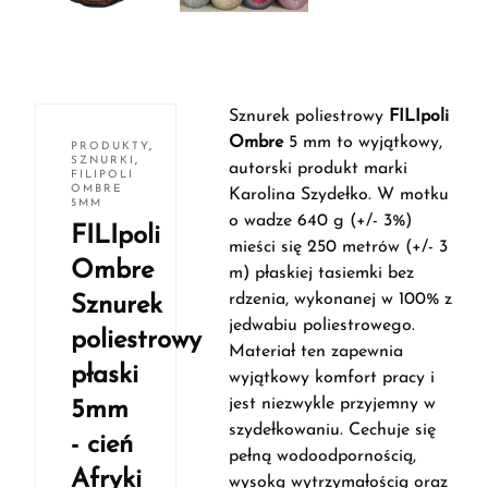
Sznurek poliestrowy
FILIpoli
Ombre
5 mm to wyjątkowy,
PRODUKTY
,
SZNURKI
,
autorski produkt marki
FILIPOLI
OMBRE
Karolina Szydełko. W motku
5MM
o wadze 640 g (+/- 3%)
FILIpoli
mieści się 250 metrów (+/- 3
Ombre
m) płaskiej tasiemki bez
rdzenia, wykonanej w 100% z
Sznurek
jedwabiu poliestrowego.
poliestrowy
Materiał ten zapewnia
płaski
wyjątkowy komfort pracy i
jest niezwykle przyjemny w
5mm
szydełkowaniu. Cechuje się
- cień
pełną wodoodpornością,
Afryki
wysoką wytrzymałością oraz