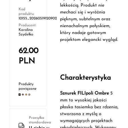
lekkością. Produkt nie
Kod
mechaci się i wyróżnia
produktu:
10155_20260519120902
pięknym, subtelnym oraz
Producent:
nienachalnym połyskiem,
Karolina
który nadaje gotowym
Szydełko
projektom elegancki wygląd.
62.00
PLN
Charakterystyka
Produkty
powiązane
Sznurek FILIpoli Ombre
5
mm to wysokiej jakości
płaska tasiemka bez rdzenia,
stworzona z myślą o
Przesyłka
wymagających projektach
standardowa
rękodzielniczych. Wykonany