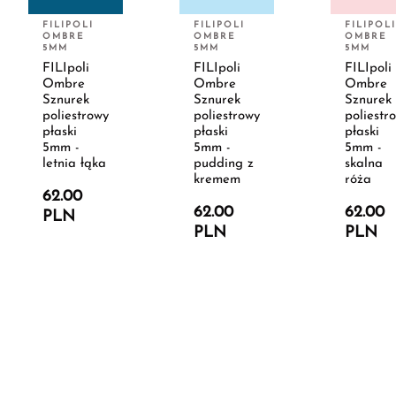
FILIPOLI
FILIPOLI
FILIPOLI
OMBRE
OMBRE
OMBRE
5MM
5MM
5MM
FILIpoli
FILIpoli
FILIpoli
Ombre
Ombre
Ombre
Sznurek
Sznurek
Sznurek
poliestrowy
poliestrowy
poliestr
płaski
płaski
płaski
5mm -
5mm -
5mm -
letnia łąka
pudding z
skalna
kremem
róża
62.00
62.00
62.00
PLN
PLN
PLN