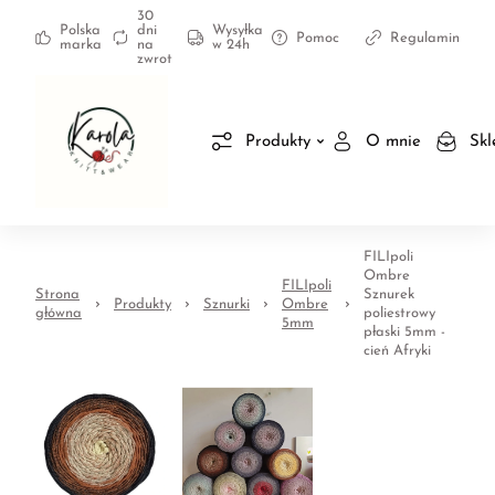
30
Polska
dni
Wysyłka
Pomoc
Regulamin
marka
na
w 24h
zwrot
Produkty
O mnie
Skl
FILIpoli
Ombre
FILIpoli
Strona
Sznurek
Produkty
Sznurki
Ombre
główna
poliestrowy
5mm
płaski 5mm -
cień Afryki