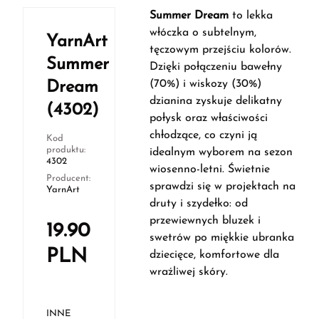
Summer Dream
to lekka
włóczka o subtelnym,
YarnArt
tęczowym przejściu kolorów.
Summer
Dzięki połączeniu bawełny
(70%) i wiskozy (30%)
Dream
dzianina zyskuje delikatny
(4302)
połysk oraz właściwości
chłodzące, co czyni ją
Kod
produktu:
idealnym wyborem na sezon
4302
wiosenno-letni. Świetnie
Producent:
sprawdzi się w projektach na
YarnArt
druty i szydełko: od
przewiewnych bluzek i
19.90
swetrów po miękkie ubranka
PLN
dziecięce, komfortowe dla
wrażliwej skóry.
INNE