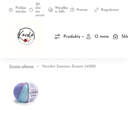
30
Polska
dni
Wysyłka
Pomoc
Regulamin
marka
na
w 24h
zwrot
Produkty
O mnie
Skl
Strona główna
YarnArt Summer Dream (4302)