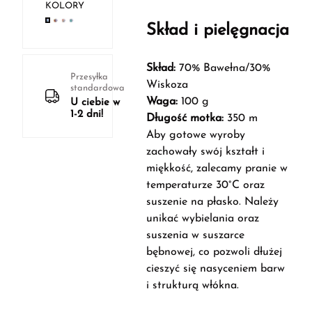
KOLORY
Skład i pielęgnacja
Skład:
70% Bawełna/30%
Przesyłka
Wiskoza
standardowa
Waga:
100 g
U ciebie w
1-2 dni!
Długość motka:
350 m
Aby gotowe wyroby
zachowały swój kształt i
miękkość, zalecamy pranie w
temperaturze 30°C oraz
suszenie na płasko. Należy
unikać wybielania oraz
suszenia w suszarce
bębnowej, co pozwoli dłużej
cieszyć się nasyceniem barw
i strukturą włókna.