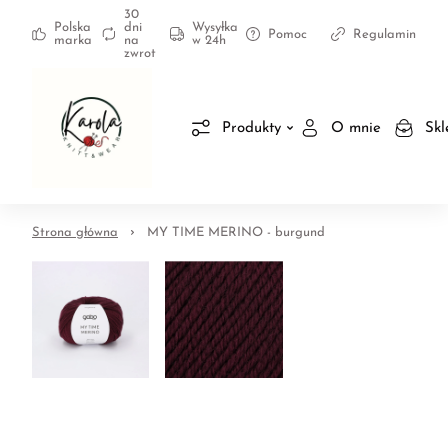
30
Polska
dni
Wysyłka
Pomoc
Regulamin
marka
na
w 24h
zwrot
Produkty
O mnie
Skl
Strona główna
MY TIME MERINO - burgund