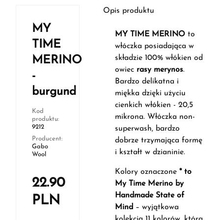
Opis produktu
MY
MY TIME MERINO
to
TIME
włóczka posiadająca w
składzie 100% włókien od
MERINO
owiec
rasy merynos
.
-
Bardzo delikatna i
burgund
miękka dzięki użyciu
cienkich włókien - 20,5
Kod
mikrona. Włóczka non-
produktu:
9212
superwash, bardzo
Producent:
dobrze trzymająca formę
Gabo
i kształt w dzianinie.
Wool
Kolory oznaczone
* to
22.90
My Time Merino by
Handmade State of
PLN
Mind
– wyjątkowa
kolekcja 11 kolorów, którą