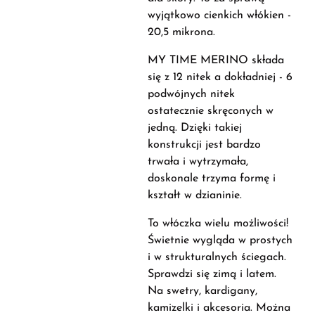
wyjątkowo cienkich włókien -
20,5 mikrona.
MY TIME MERINO składa
się z 12 nitek a dokładniej - 6
podwójnych nitek
ostatecznie skręconych w
jedną. Dzięki takiej
konstrukcji jest bardzo
trwała i wytrzymała,
doskonale trzyma formę i
kształt w dzianinie.
To włóczka wielu możliwości!
Świetnie wygląda w prostych
i w strukturalnych ściegach.
Sprawdzi się zimą i latem.
Na swetry, kardigany,
kamizelki i akcesoria. Można