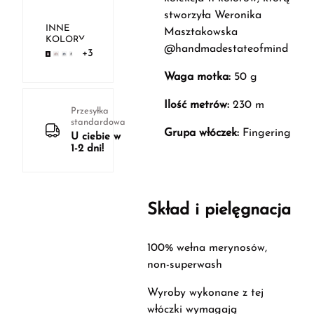
stworzyła Weronika
INNE
Masztakowska
KOLORY
@handmadestateofmind
+3
Waga motka:
50 g
Ilość metrów:
230 m
Przesyłka
standardowa
Grupa włóczek:
Fingering
U ciebie w
1-2 dni!
Skład i pielęgnacja
100% wełna merynosów,
non-superwash
Wyroby wykonane z tej
włóczki wymagają