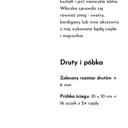
kształt i jest niezwykle lekka.
Włóczka sprawdzi się
również zimą - swetry,
kardigany lub inne akcesoria
z niej wykonane będą ciepłe
i mięciutkie.
Druty i póbka
Zalecany rozmiar drutów
: 4-
6 mm
Próbka ściegu
: 10 × 10 cm =
16 oczek x 24 rzędy