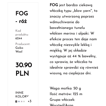
FOG
jest bardzo ciekawą
włóczką typu ,,blow yarn'', to
FOG
znaczy utworzoną poprzez
- róż
wdmuchiwanie do
bawełnianego tunelu
Kod
włókien merino i alpaki. W
produktu:
6244
efekcie proces ten daje nam
Producent:
włóczkę niezwykle lekką i
Gabo
miękką. W jej składzie
Wool
występuje aż 44 % bawełny,
co sprawia, że włóczka ta
30.90
idealnie sprawdzi się również
PLN
wiosną, na cieplejsze dni.
Waga motka: 50 g
INNE
Ilość metrów: 125 m
KOLORY
Grupa włóczek:
+3
Worsted/Aran