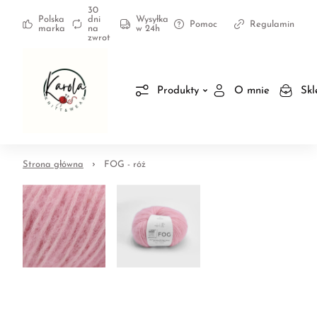
30
Polska
dni
Wysyłka
Pomoc
Regulamin
marka
na
w 24h
zwrot
Produkty
O mnie
Skl
Strona główna
FOG - róż