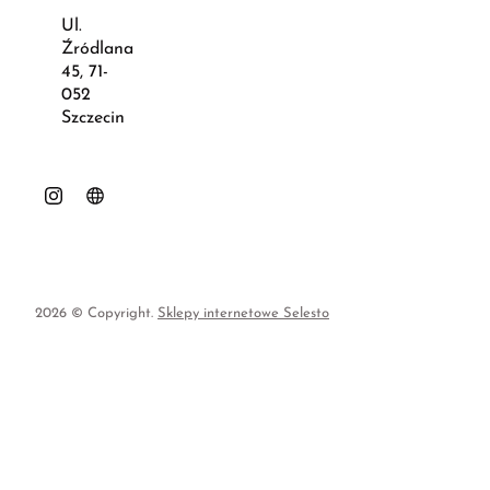
Ul.
Źródlana
45, 71-
052
Szczecin
2026 © Copyright.
Sklepy internetowe Selesto