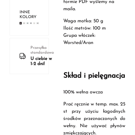
formie PDF wyślemy na
maila.
INNE
KOLORY
Waga motka: 50 g
Ilość metrów: 100 m
Grupa włóczek:
Worsted/Aran
Przesyłka
standardowa
U ciebie w
1-2 dni!
Skład i pielęgnacja
100% wełna owcza
Prać ręcznie w temp. max. 25
st przy użyciu łagodnych
środków przeznaczonych do
wełny. Nie używać płynów
zmiękczających.