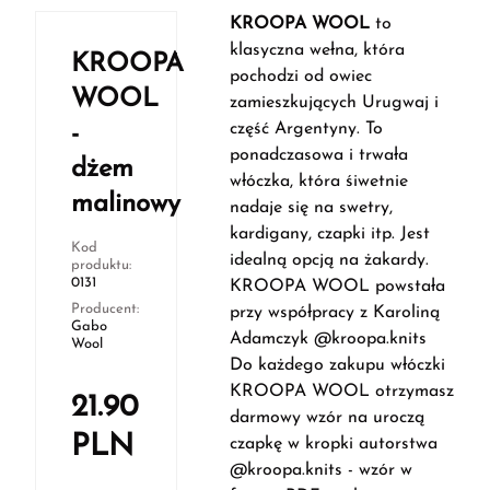
KROOPA WOOL
to
klasyczna wełna, która
KROOPA
pochodzi od owiec
WOOL
zamieszkujących Urugwaj i
część Argentyny. To
-
ponadczasowa i trwała
dżem
włóczka, która śiwetnie
malinowy
nadaje się na swetry,
kardigany, czapki itp. Jest
Kod
idealną opcją na żakardy.
produktu:
0131
KROOPA WOOL powstała
Producent:
przy współpracy z Karoliną
Gabo
Adamczyk @kroopa.knits
Wool
Do każdego zakupu włóczki
KROOPA WOOL otrzymasz
21.90
darmowy wzór na uroczą
PLN
czapkę w kropki autorstwa
@kroopa.knits - wzór w