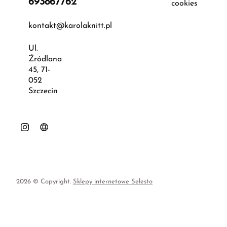
693867762
cookies
kontakt@karolaknitt.pl
Ul.
Źródlana
45, 71-
052
Szczecin
2026 © Copyright.
Sklepy internetowe Selesto