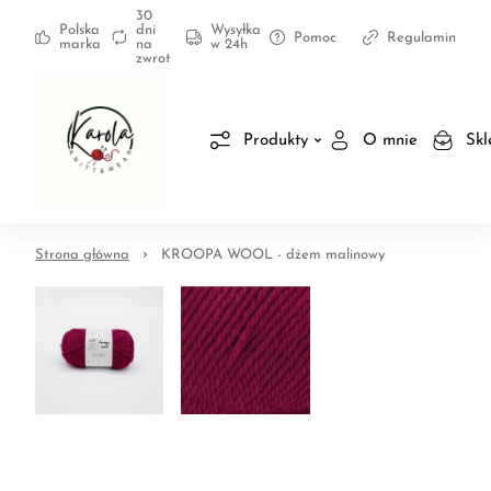
30
Polska
dni
Wysyłka
Pomoc
Regulamin
marka
na
w 24h
zwrot
Produkty
O mnie
Skl
Strona główna
KROOPA WOOL - dżem malinowy