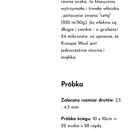
równe oczka. To klasyczna,
wytrzymała i trwała włóczka
, potocznie zwana ''setą''
(100 m/50g). Jej włókna są
długie i cienkie - o grubości
24 mikronów, co sprawia, że
Kroopa Wool jest
jednocześnie mocna i
miękka.
Próbka
Zalecany rozmiar drutów
: 3,5
- 4,5 mm
Próbka ściegu
: 10 x 10cm =
22 oczka x 28 rzędy