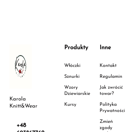
Produkty
Inne
Włóczki
Kontakt
Sznurki
Regulamin
Wzory
Jak zwrócić
Dziewiarskie
towar?
Karola
Kursy
Polityka
Knitt&Wear
Prywatności
Zmień
+48
zgody